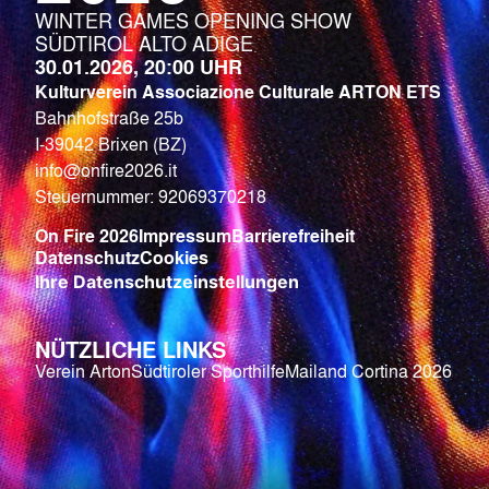
WINTER GAMES OPENING SHOW
SÜDTIROL ALTO ADIGE
30.01.2026, 20:00 UHR
Kulturverein Associazione Culturale ARTON ETS
Bahnhofstraße 25b
I-39042 Brixen (BZ)
info@onfire2026.it
Steuernummer: 92069370218
On Fire 2026
Impressum
Barrierefreiheit
Datenschutz
Cookies
Ihre Datenschutzeinstellungen
NÜTZLICHE LINKS
Verein Arton
Südtiroler Sporthilfe
Mailand Cortina 2026