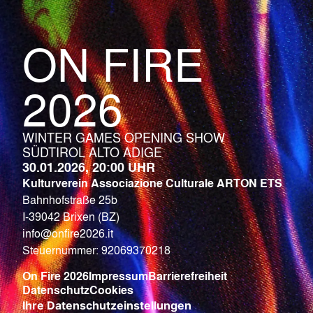
ON FIRE
2026
WINTER GAMES OPENING SHOW
SÜDTIROL ALTO ADIGE
30.01.2026, 20:00 UHR
Kulturverein Associazione Culturale ARTON ETS
Bahnhofstraße 25b
I-39042 Brixen (BZ)
info@onfire2026.it
Steuernummer: 92069370218
On Fire 2026
Impressum
Barrierefreiheit
Datenschutz
Cookies
Ihre Datenschutzeinstellungen